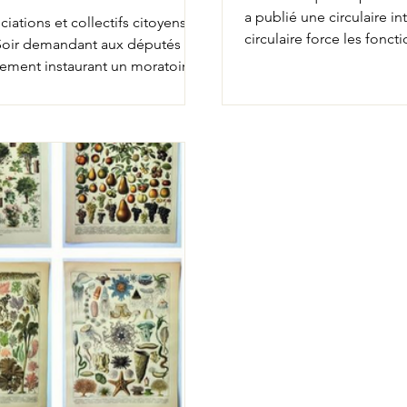
a publié une circulaire 
iations et collectifs citoyens,
circulaire force les fonc
e Soir demandant aux députés
permis, mais ne précise 
ugement instaurant un moratoire
octobre 2025. Le gouverne
s de 0,5 ha. Le 29 octobre 2025,
et agit comme un voyou 
e Bruxelles a prononcé un
soumise au Tribuna
oire aux impacts du changement