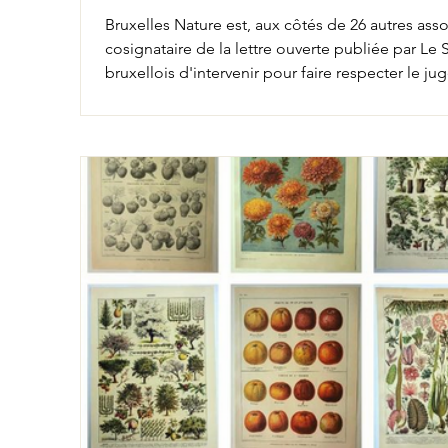
Bruxelles Nature est, aux côtés de 26 autres assoc
cosignataire de la lettre ouverte publiée par L
bruxellois d'intervenir pour faire respecter le j
de construction sur les terrains non-bâtis de plu
le Tribunal de première instance francophone d
jugement important pour l’adaptation du territ
climatique