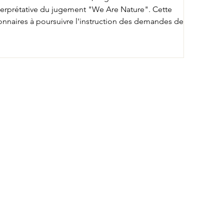
interprétative du jugement "We Are Nature". Cette
tionnaires à poursuivre l'instruction des demandes de
pas comment la Région va respecter le jugement du 29
me nt tente de se soustraire à la décision du tribunal
démocratique. La circulaire du gouvernement sera