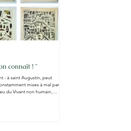
n connaît ! "
t - à saint Augustin, peut
, constamment mises à mal par
peu du Vivant non humain,
ts de la cité. À Bruxelles
re constitue une composante
 d’en tenir compte dans