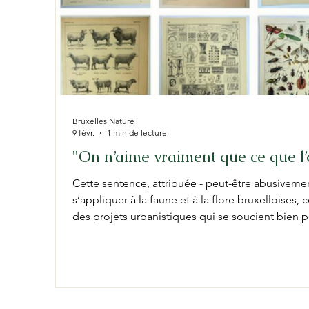
Bruxelles Nature
9 févr.
1 min de lecture
"On n’aime vraiment que ce que l’o
Cette sentence, attribuée - peut-être abusivemen
s’appliquer à la faune et à la flore bruxelloises
des projets urbanistiques qui se soucient bien 
pourtant encore présent en quelques rares endroi
Nature, nous sommes convaincu·es que la Natu
essentielle de la ville et qu’il est indispensable
l’ensemble des aménagements urba