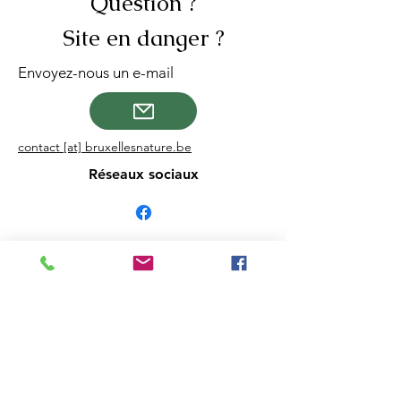
Question ?
Site en danger ?
Envoyez-nous un e-mail
contact [at] bruxellesnature.be
Réseaux sociaux
Bruxelles Nature asbl
Rue Middelbourg 116/1
1170 Bruxelles
contact [at] bruxellesnature.be
N° d'entreprise : BE
457927102