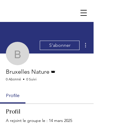
Plus d'actions
S'abonner
Bruxelles Nature
Administrateur
Bruxelles Nature
0 Abonné
0 Suivi
Profile
Profil
A rejoint le groupe le : 14 mars 2025