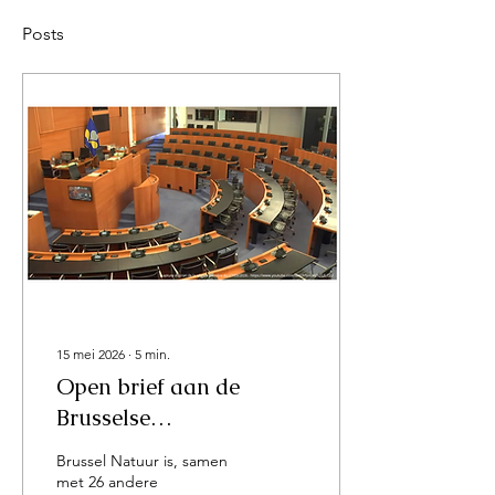
Posts
15 mei 2026
∙
5
min.
Open brief aan de
Brusselse
volksvertegenwoordigers:
Brussel Natuur is, samen
“Wij dringen er bij u op
met 26 andere