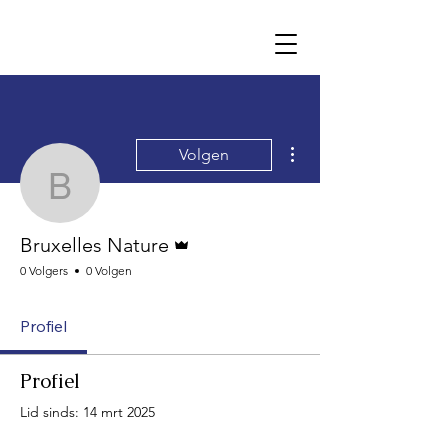
Meer acties
Volgen
Bruxelles Nature
Beheerder
Bruxelles Nature
0 Volgers
0 Volgen
Profiel
Profiel
Lid sinds: 14 mrt 2025