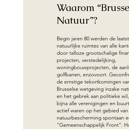
Waarom “Brusse
Natuur”?
Begin jaren 80 werden de laats
natuurlijke ruimtes van alle ka
door talloze grootschalige fina
projecten, verstedelijking,
woningbouwprojecten, de aanl
golfbanen, enzovoort. Geconf
de ernstige tekortkomingen va
Brusselse wetgeving inzake na
en het gebrek aan politieke wi
bijna alle verenigingen en buur
actief waren op het gebied van
natuurbescherming spontaan 
"Gemeenschappelijk Front". H