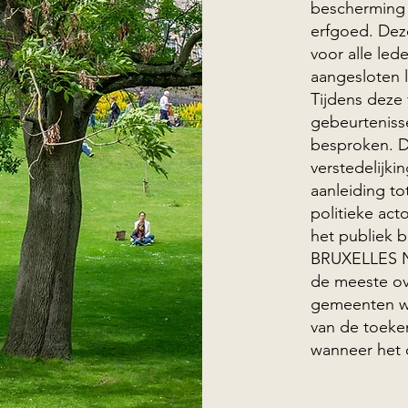
bescherming v
erfgoed. Dez
voor alle led
aangesloten 
Tijdens deze 
gebeurteniss
besproken. D
verstedelijk
aanleiding to
politieke ac
het publiek 
BRUXELLES N
de meeste ov
gemeenten wo
van de toeke
wanneer het 