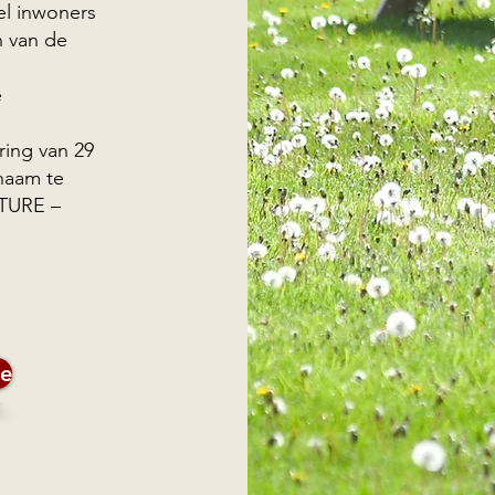
l inwoners
n van de
e
ring van 29
 naam te
TURE –
ie