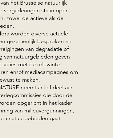
an het Brusselse natuurlijk
e vergaderingen staan open
en, zowel de actieve als de
leden.
fora worden diverse actuele
en gezamenlijk besproken en
reigingen van degradatie of
ing van natuurgebieden geven
t acties met de relevante
toren en/of mediacampagnes om
bewust te maken.
ATURE neemt actief deel aan
erlegcommissies die door de
rden opgericht in het kader
nning van milieuvergunningen,
om natuurgebieden gaat.