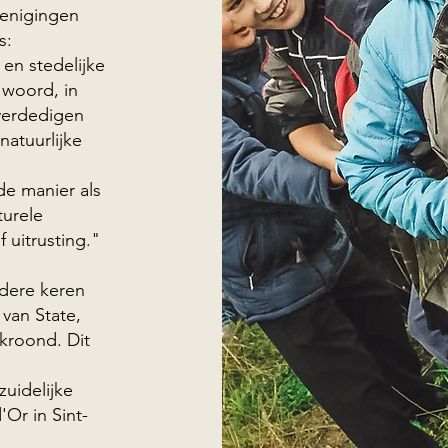
renigingen
s:
 en stedelijke
t woord, in
 verdedigen
natuurlijke
e manier als
turele
 uitrusting."
dere keren
van State,
kroond. Dit
zuidelijke
'Or in Sint-