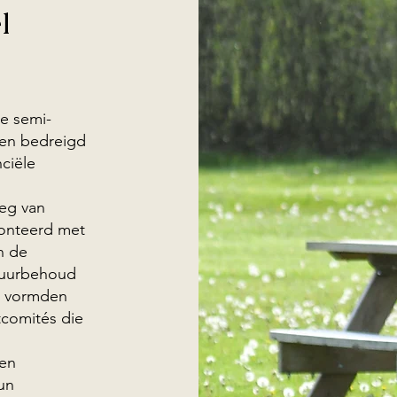
l
te semi-
nten bedreigd
nciële
eg van
ronteerd met
n de
tuurbehoud
l, vormden
tcomités die
een
un