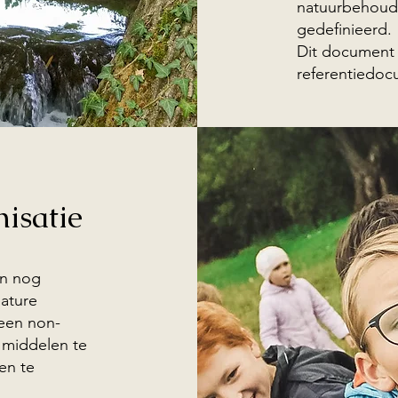
natuurbehoud 
gedefinieerd.
Dit document 
referentiedo
isatie
en nog
ature
een non-
e middelen te
en te