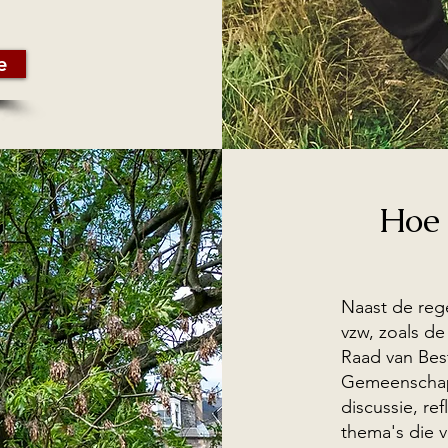
e
Hoe 
Naast de reg
vzw, zoals d
Raad van Best
Gemeenschap
discussie, re
thema's die 