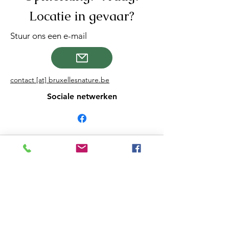
Locatie in gevaar?
Stuur ons een e-mail
contact [at] bruxellesnature.be
Sociale netwerken
Vzw Brussel Natuur
Middelburgstraat 116/1
1170 Brussel
contact [at] bruxellesnature.be
Bedrijfsnummer: BE
457927102